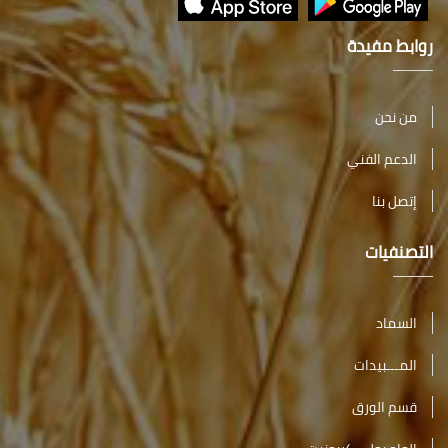
روابط مفيدة
من نحن
الدعم الفني
إتصل بنا
التصنفيات
السماد
المـــبيدات
قسم الورق