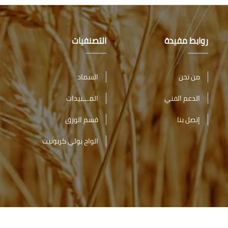
روابط مفيدة
التصنفيات
من نحن
السماد
الدعم الفني
المـــبيدات
إتصل بنا
قسم الورق
الواح بولي كربونيت