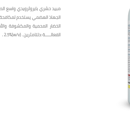
مبيد حشري بايروثرويدي واسع الط
الجهاذ الهضمي يستخدم لمكافحة
الخضار المحمية والمكشوفة والأشجا
الفعالـــــة :دلتامثرين . (w/v)2.5% .