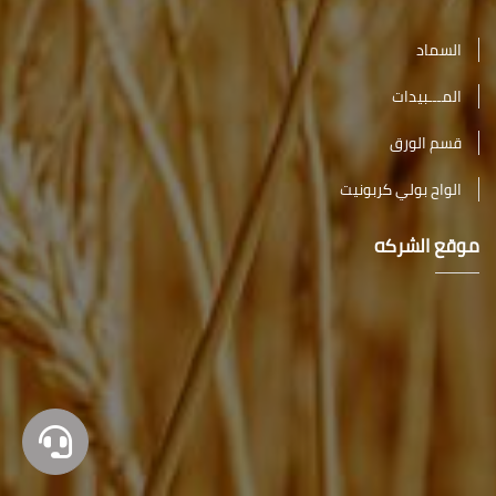
السماد
المـــبيدات
قسم الورق
الواح بولي كربونيت
موقع الشركه