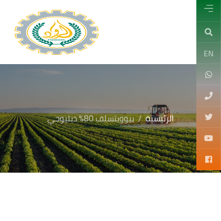
EN
الرئيسية
بيوويتسلف 80% دبليوجي