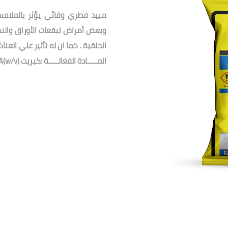
مبيد فطري وقائي يؤثر بالملامس
وبعض أمراض تبقعات الأوراق والند
الحلقية . كما ان له تأثير علي العن
المـــــادة الفعالـــــة :كبريت (w/v)99% .