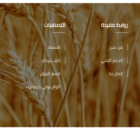
روابط مفيدة
التصنفيات
من نحن
السماد
الدعم الفني
المـــبيدات
إتصل بنا
قسم الورق
الواح بولي كربونيت