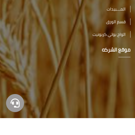
المـــبيدات
قسم الورق
الواح بولي كربونيت
موقع الشركه