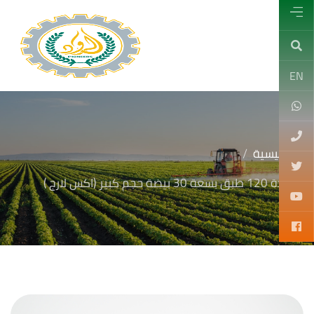
EN
الرئيسية
شدة 120 طبق بسعة 30 بيضة حجم كبير (اكس لارج )