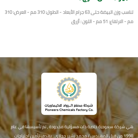
تناسب وزن البيضة حتى 63 جرام الأبعاد - الطول: 310 مم - العرض: 310
مم - الارتفاع: 51 مم - اللون : أزرق
هي شركة سعودية خاصة ذات مسؤلية محدودة , تم تأسيسها في عام
1998 من قبل المهندس / محمد بشير حجازي , بهدف تأمين احتياجات